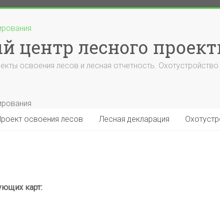
 центр лесного проек
екты освоения лесов и лесная отчетность. Охотустройство 
Проект освоения лесов
Лесная декларация
Охотустр
ующих карт: