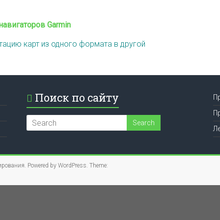
 навигаторов Garmin
тацию карт из одного формата в другой
Поиск по сайту
П
П
Л
ирования
. Powered by
WordPress
. Theme: