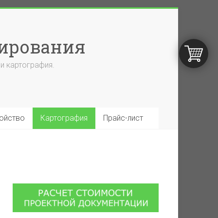
тирования
и картография.
ойство
Картография
Прайс-лист