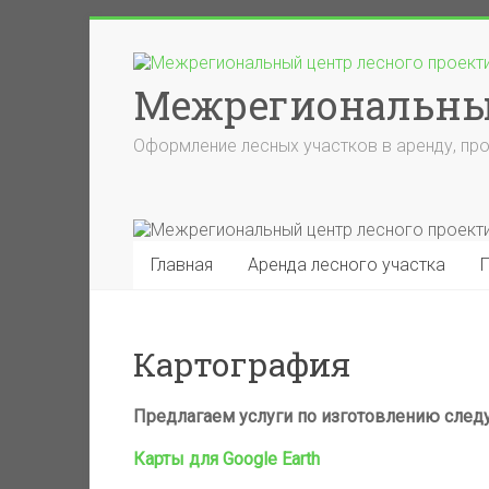
Skip
to
content
Межрегиональный
Оформление лесных участков в аренду, про
Главная
Аренда лесного участка
Картография
Предлагаем услуги по изготовлению след
Карты для Google Earth