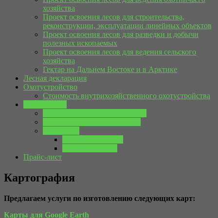
хозяйства
Проект освоения лесов для строительства,
реконструкции, эксплуатации линейных объектов
Проект освоения лесов для разведки и добычи
полезных ископаемых
Проект освоения лесов для ведения сельского
хозяйства
Гектар на Дальнем Востоке и в Арктике
Лесная декларация
Охотустройство
Стоимость внутрихозяйственного охотустройства
Картография
Лесные карты для Google Earth
Лесные карты для SAS Planet
GPS карты
Для работы в лесу
Из Вашей карты
Прайс-лист
Картография
Предлагаем услуги по изготовлению следующих карт:
Карты для Google Earth