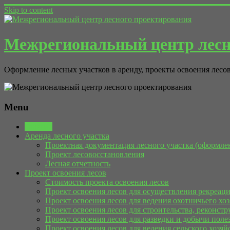
Skip to content
Межрегиональный центр лесн
Оформление лесных участков в аренду, проекты освоения лесов
Menu
Главная
Аренда лесного участка
Проектная документация лесного участка (оформле
Проект лесовосстановления
Лесная отчетность
Проект освоения лесов
Стоимость проекта освоения лесов
Проект освоения лесов для осуществления рекреац
Проект освоения лесов для ведения охотничьего хоз
Проект освоения лесов для строительства, реконст
Проект освоения лесов для разведки и добычи пол
Проект освоения лесов для ведения сельского хозяй