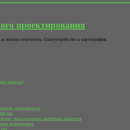
ого проектирования
 и лесная отчетность. Охотустройство и картография.
ние аренды)
ионной деятельности
яйства
рукции, эксплуатации линейных объектов
езных ископаемых
ства