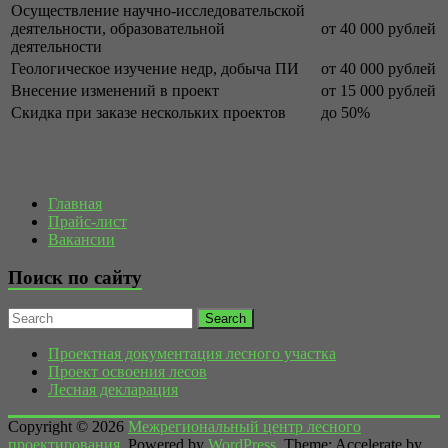
Осуществление научно-исследовательской
деятельности, образовательной
от 40 000 рублей
деятельности
Геологическое изучение недр, добыча ПИ
от 40 000 рублей
Внесение изменений в проект
от 15 000 рублей
Скидка при заказе нескольких проектов
до 50%
Главная
Прайс-лист
Вакансии
Поиск по сайту
Проектная документация лесного участка
Проект освоения лесов
Лесная декларация
Copyright © 2026
Межрегиональный центр лесного
проектирования
. Powered by
WordPress
. Theme: Accelerate by